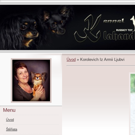
Úvod
»
Korolevich Iz Armii Ljubvi
Menu
Úvod
Štěňata