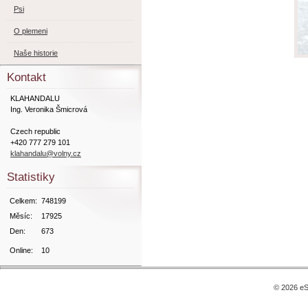
Psi
O plemeni
Naše historie
Kontakt
KLAHANDALU
Ing. Veronika Šmicrová
Czech republic
+420 777 279 101
klahandalu@volny.cz
Statistiky
Celkem:
748199
Měsíc:
17925
Den:
673
Online:
10
© 2026 eS