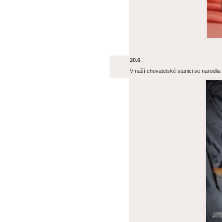
20.6
.
V naší chovatelské stanici se narodila