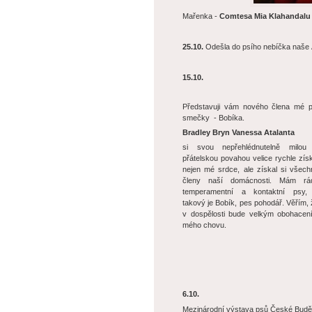
Mařenka -
Comtesa Mia Klahandalu
25.10.
Odešla do psího nebíčka naše Áj
15.10.
Představuji vám nového člena mé p
smečky - Bobíka.
Bradley Bryn Vanessa Atalanta
si svou nepřehlédnutelně milou
přátelskou povahou velice rychle získ
nejen mé srdce, ale získal si všech
členy naší domácnosti.
Mám rá
temperamentní a kontaktní psy,
takový je Bobík, pes pohodář. Věřím, 
v dospělosti bude velkým obohacen
mého chovu.
6.10.
Mezinárodní výstava psů České Budě