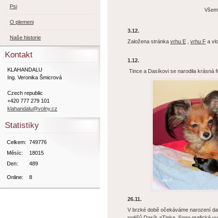
Psi
Všem 
O plemeni
3.12.
Naše historie
Založena stránka
vrhu E
,
vrhu F
a vlo
Kontakt
1.12.
KLAHANDALU
Tince a Dasíkovi se narodila krásná 
Ing. Veronika Šmicrová
Czech republic
+420 777 279 101
klahandalu@volny.cz
Statistiky
Celkem:
749776
Měsíc:
18015
Den:
489
Online:
8
26.11.
V brzké době očekáváme narození dalš
rodičů
Dasík
a
Tinka
. Sono grafické vy