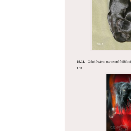
15.11.
Očekáváme narození štěňátek
1.11.