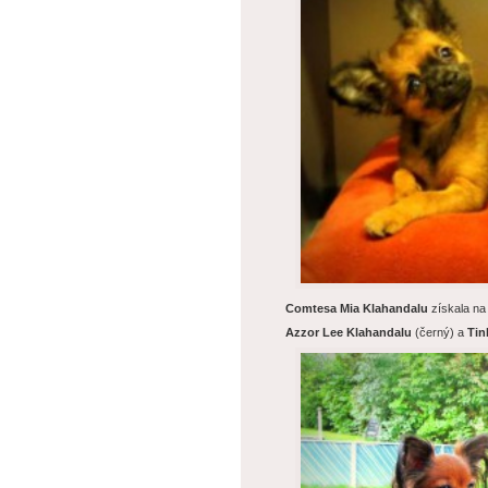
Comtesa Mia Klahandalu
získala n
Azzor Lee Klahandalu
(černý) a
Tin