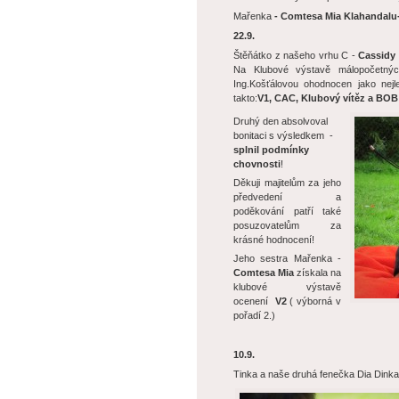
Mařenka
- Comtesa Mia Klahandalu
22.9.
Štěňátko z našeho vrhu C -
Cassidy 
Na Klubové výstavě málopočetnýc
Ing.Košťálovou ohodnocen jako nejl
takto:
V1, CAC, Klubový vítěz a BOB
Druhý den absolvoval
bonitaci s výsledkem -
splnil podmínky
chovnosti
!
Děkuji majitelům za jeho
předvedení a
poděkování patří také
posuzovatelům za
krásné hodnocení!
Jeho sestra Mařenka -
Comtesa Mia
získala na
klubové výstavě
ocenení
V2
( výborná v
pořadí 2.)
10.9.
Tinka a naše druhá fenečka Dia Dinka