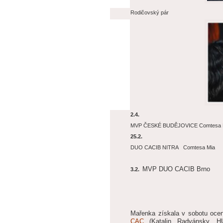
Rodičovský pár
2.4.
MVP ČESKÉ BUDĚJOVICE Comtesa 
25.2.
DUO CACIB NITRA Comtesa Mia
MVP DUO CACIB Brno
3.2.
Mařenka získala v sobotu oce
CAC
(Katalin Radvánsky, 