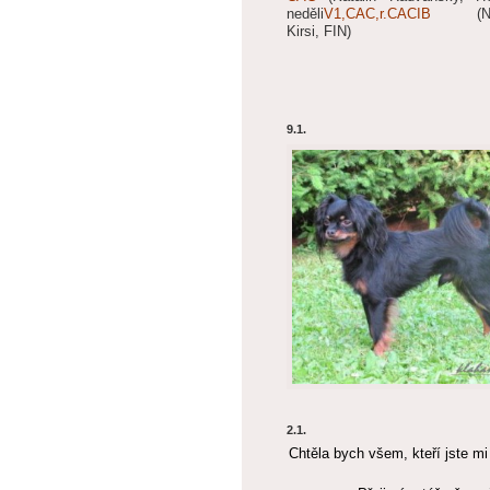
neděli
V1,CAC,r.CACIB
(Nie
Kirsi, FIN)
9.1.
2.1.
Chtěla bych všem, kteří jste mi