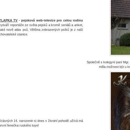
TLAPKA TV
- pejsková web-televize pro celou rodinu
vytváří reportáže ze světa pejsků a kromě seriálů a anket,
také nově atlas psů. Většina zobrazených psíků je z naší
chovatelské stanice.
Společně s kolegyní paní Mgr.
měla možnost být u k
Krásných 14. narozenin si dnes v životní pohodě užívá má
první fenečka ruského toye!