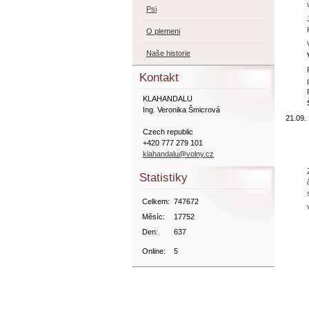
Psi
O plemeni
Naše historie
Kontakt
KLAHANDALU
Ing. Veronika Šmicrová
21.09.
Czech republic
+420 777 279 101
klahandalu@volny.cz
Statistiky
Celkem:
747672
Měsíc:
17752
Den:
637
Online:
5