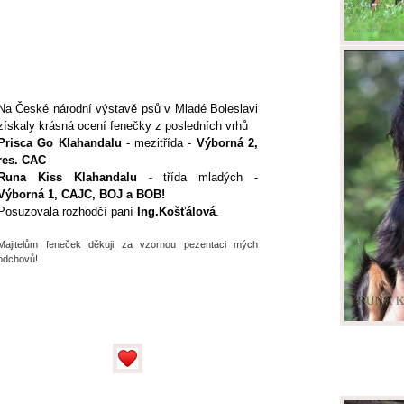
Na České národní výstavě psů v Mladé Boleslavi
získaly krásná ocení fenečky z posledních vrhů
Prisca Go Klahandalu
- mezitřída -
Výborná 2,
res. CAC
Runa Kiss Klahandalu
- třída mladých -
Výborná 1, CAJC, BOJ a BOB!
Posuzovala rozhodčí paní
Ing.Košťálová
.
Majitelům feneček děkuji za vzornou pezentaci mých
odchovů!