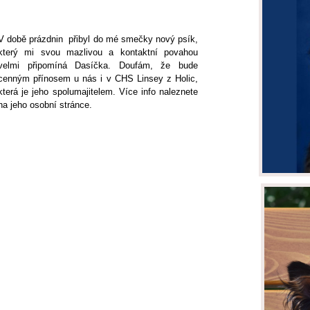
V době prázdnin přibyl do mé smečky nový psík,
který mi svou mazlivou a kontaktní povahou
velmi připomíná Dasíčka. Doufám, že bude
cenným přínosem u nás i v CHS Linsey z Holic,
která je jeho spolumajitelem. Více info naleznete
na jeho osobní stránce.