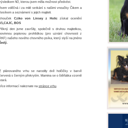
výsledkem
V
2, kterou jsem měla možnost předvést.
Jsem vděčná i za milé setkání s našimi vnoučky Čikem a
Kesíkem a seznámení s jejich majiteli.
Vnouček
Cziko von Linsey z Holic
získal ocenění
V1,CAJC, BOS
Pěkný den jsme završily, společně s druhou majitelkou,
povinnou popisnou prohlídkou (pro uznání chovnosti z
RKF) našeho nového chovného psíka, který slyší na jméno
Šedý.
Z plánovaného vrhu se narodily dvě holčičky v barvě
červená s černým překrytím. Mamina se o štěňátka vzorně
stará.
Více informací naleznate na
stránce vrhu
.