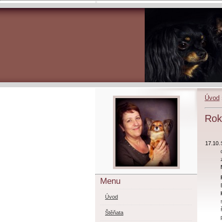
Úvod
Rok
17.10.
Menu
Úvod
Štěňata