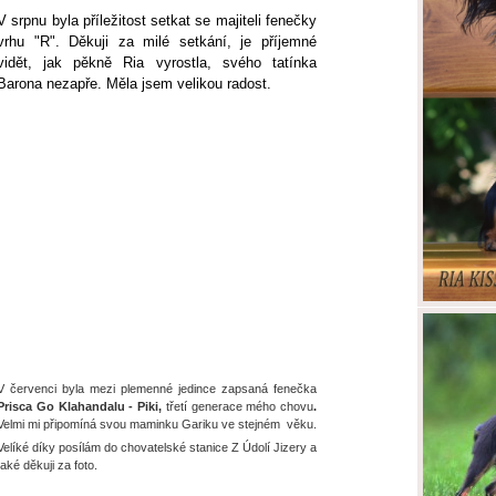
V srpnu byla příležitost setkat se majiteli fenečky
vrhu "R". Děkuji za milé setkání, je příjemné
vidět, jak pěkně Ria vyrostla, svého tatínka
Barona nezapře. Měla jsem velikou radost.
V červenci byla mezi plemenné jedince zapsaná fenečka
Prisca Go Klahandalu - Piki,
třetí generace mého chovu
.
Velmi mi připomíná svou maminku Gariku ve stejném věku.
Velíké díky posílám do chovatelské stanice Z Údolí Jizery a
také děkuji za foto.