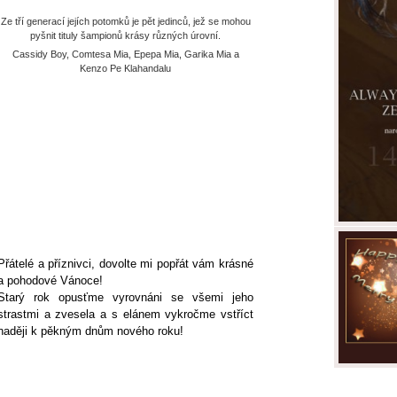
Ze tří generací jejích potomků je pět jedinců, jež se mohou
pyšnit tituly šampionů krásy různých úrovní.
Cassidy Boy, Comtesa Mia, Epepa Mia, Garika Mia a
Kenzo Pe Klahandalu
Přátelé a příznivci, dovolte mi popřát vám krásné
a pohodové Vánoce!
Starý rok opusťme vyrovnáni se všemi jeho
strastmi a zvesela a s elánem vykročme vstříct
naději k pěkným dnům nového roku!