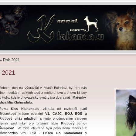
»
Rok 2021
 2021
Sobotní den na výstavišti v Mladé Boleslavi byl pro nás
dnem setkání ruských toyů z mého chovu a chovu Linsey
z Holic, kde je chovatelsky využívána dcera naší
Mařenky
Maia Mia Klahandalu.
Runa Kiss Klahandalu
získala od rozhodčí paní
Brotánkové krásné ocenění
V1, CAJC, BOJ, BOB a
Klubový vítěz mladých
a tímto ohodnocením
zároveň
splnila podmínky pro přiznání titulu
Klubový junior
šampion!
Ve třídě otevřené byla posouzena fenečka z
předchozího vrhu
Piki - Prisca Go Klahandalu
s