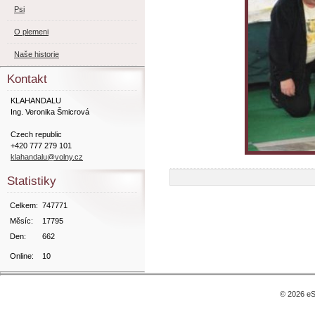
Psi
O plemeni
Naše historie
Kontakt
KLAHANDALU
Ing. Veronika Šmicrová
Czech republic
+420 777 279 101
klahandalu@volny.cz
Statistiky
Celkem:
747771
Měsíc:
17795
Den:
662
Online:
10
© 2026 eS