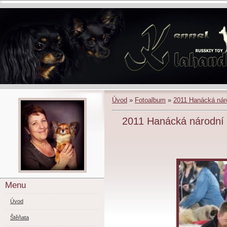
Úvod
»
Fotoalbum
»
2011 Hanácká nár
2011 Hanácká národní
Menu
Úvod
Štěňata