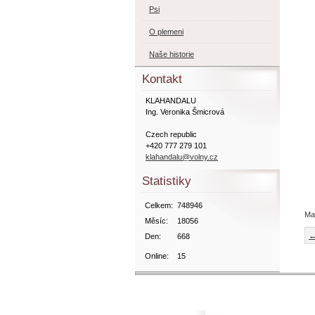
Psi
O plemeni
Naše historie
Kontakt
KLAHANDALU
Ing. Veronika Šmicrová
Czech republic
+420 777 279 101
klahandalu@volny.cz
Statistiky
Celkem:
748946
Ma
Měsíc:
18056
←
Den:
668
Online:
15