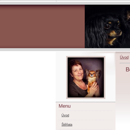
Úvod
B
Menu
Úvod
Štěňata