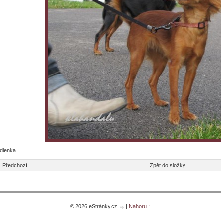
dlenka
 Předchozí
Zpět do složky
© 2026 eStránky.cz
|
Nahoru ↑