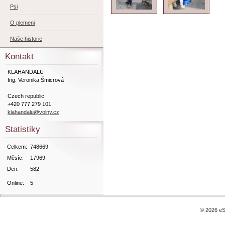
Psi
O plemeni
Naše historie
Kontakt
KLAHANDALU
Ing. Veronika Šmicrová
Czech republic
+420 777 279 101
klahandalu@volny.cz
Statistiky
Celkem:
748669
Měsíc:
17969
Den:
582
Online:
5
© 2026 eS