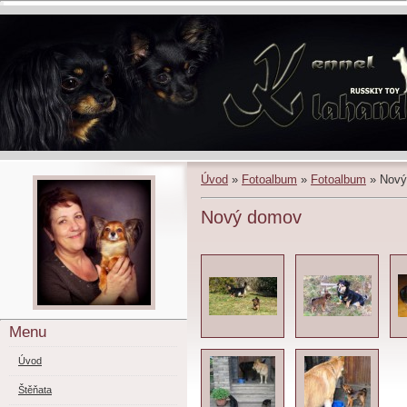
Úvod
»
Fotoalbum
»
Fotoalbum
»
Nový
Nový domov
Menu
Úvod
Štěňata