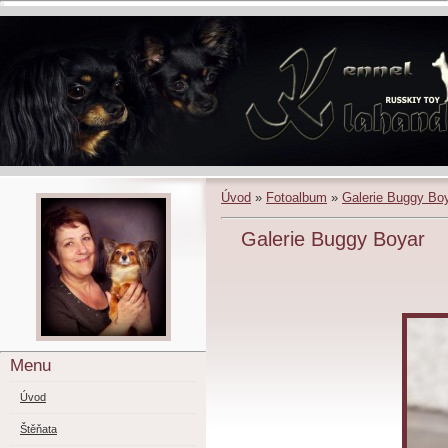
Úvod
»
Fotoalbum
»
Galerie Buggy Bo
Galerie Buggy Boyar
Menu
Úvod
Štěňata