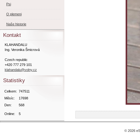
Psi
O plemeni
Naše historie
Kontakt
KLAHANDALU
Ing. Veronika Šmicrová
Czech republic
+420 777 279 101
klahandalu@volny.cz
Statistiky
Celkem:
747511
Měsíc:
17698
Den:
568
Online:
5
© 2026 eS