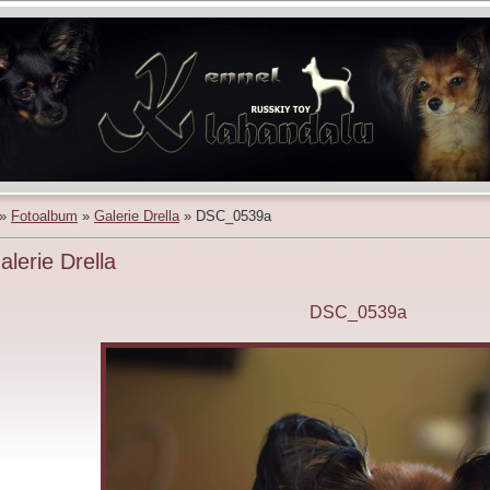
»
Fotoalbum
»
Galerie Drella
»
DSC_0539a
alerie Drella
DSC_0539a