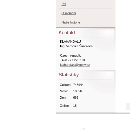
Psi
O plemeni
Naše historie
Kontakt
KLAHANDALU
Ing. Veronika Šmicrová
Czech republic
+420 777 279 101
klahandalu@volny.cz
Statistiky
Celkem:
748944
Měsíc:
18056
Den:
668
Online:
18