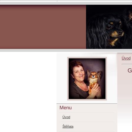
Úvod
G
Menu
Úvod
Štěňata