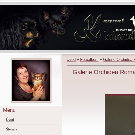
Úvod
»
Fotoalbum
»
Galerie Orchidea
Galerie Orchidea Roma
Menu
Úvod
Štěňata