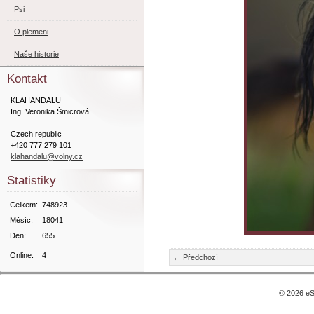
Psi
O plemeni
Naše historie
Kontakt
KLAHANDALU
Ing. Veronika Šmicrová
Czech republic
+420 777 279 101
klahandalu@volny.cz
Statistiky
Celkem:
748923
Měsíc:
18041
Den:
655
Online:
4
← Předchozí
© 2026 eS