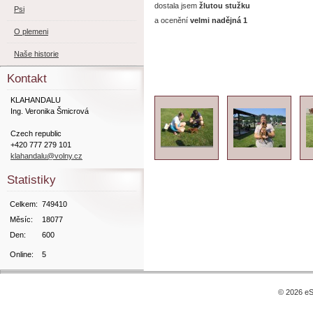
dostala jsem
žlutou stužku
Psi
a ocenění
velmi nadějná 1
O plemeni
Naše historie
Kontakt
KLAHANDALU
Ing. Veronika Šmicrová
Czech republic
+420 777 279 101
klahandalu@volny.cz
Statistiky
Celkem:
749410
Měsíc:
18077
Den:
600
Online:
5
© 2026 eS