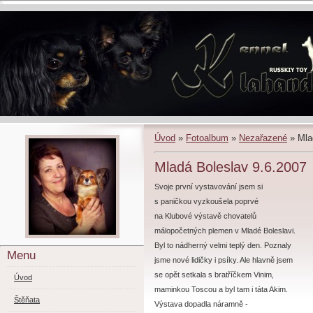
Úvod
»
Fotoalbum
»
Nezařazené
»
Mla
Mladá Boleslav 9.6.2007
Svoje první vystavování jsem si
s paničkou vyzkoušela poprvé
na Klubové výstavě chovatelů
málopočetných plemen v Mladé Boleslavi.
Byl to nádherný velmi teplý den. Poznaly
Menu
jsme nové lidičky i psíky. Ale hlavně jsem
se opět setkala s bratříčkem Vinim,
Úvod
maminkou Toscou a byl tam i táta Akim.
Štěňata
Výstava dopadla náramně -