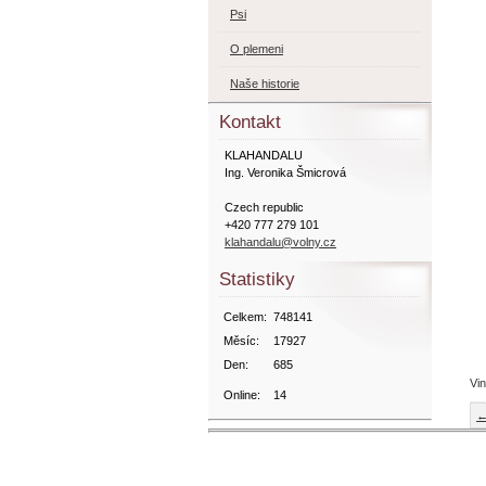
Psi
O plemeni
Naše historie
Kontakt
KLAHANDALU
Ing. Veronika Šmicrová
Czech republic
+420 777 279 101
klahandalu@volny.cz
Statistiky
Celkem:
748141
Měsíc:
17927
Den:
685
Vin
Online:
14
←