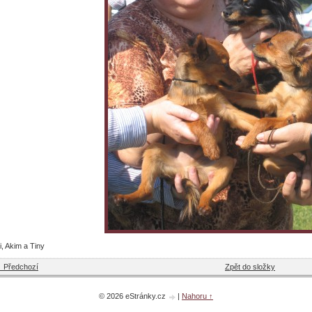
i, Akim a Tiny
 Předchozí
Zpět do složky
© 2026 eStránky.cz
|
Nahoru ↑