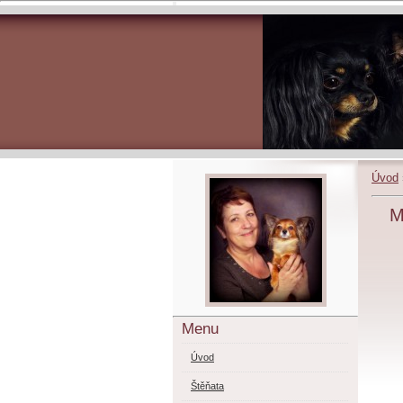
Úvod
M
Menu
Úvod
Štěňata